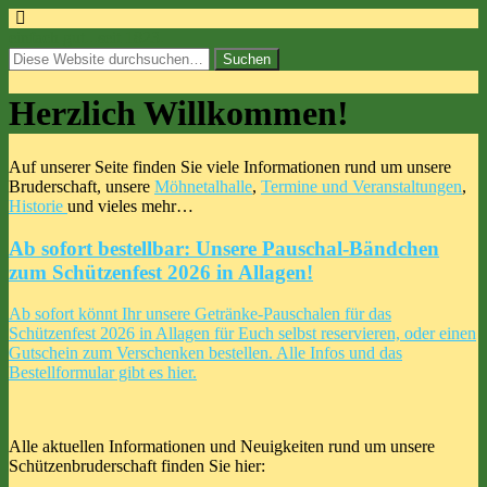
einfach gut...seit 1823.
Herzlich Willkommen!
Auf unserer Seite finden Sie viele Informationen rund um unsere
Bruderschaft, unsere
Möhnetalhalle
,
Termine und Veranstaltungen
,
Historie
und vieles mehr…
Ab sofort bestellbar: Unsere Pauschal-Bändchen
zum Schützenfest 2026 in Allagen!
Ab sofort könnt Ihr unsere Getränke-Pauschalen für das
Schützenfest 2026 in Allagen für Euch selbst reservieren, oder einen
Gutschein zum Verschenken bestellen. Alle Infos und das
Bestellformular gibt es hier.
Alle aktuellen Informationen und Neuigkeiten rund um unsere
Schützenbruderschaft finden Sie hier: