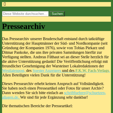
einfach gut...seit 1823.
Pressearchiv
Das Pressearchiv unserer Bruderschaft entstand durch tatkräftige
Unterstützung der Hauptmänner der Süd- und Nordkompanie (seit
Gründung der Kompanien 1976), sowie von Tobias Piekarz und
Ditmar Pankoke, die uns ihre privaten Sammlungen hierfür zur
Verfügung stellten. Andreas Filthaut sei an dieser Stelle herzlich für
die aktive Unterstützung gedankt! Die Veröffentlichung erfolgt mit
freundlicher Genehmigung der Warsteiner Lokalredaktionen der
Westfalenpost,
des
Soester Anzeigers
und des
F.K.W. Fach-Verlags
.
Allen Beteiligten vielen Dank für die Unterstützung!
Dieses Pressearchiv erhebt keinen Anspruch auf Vollständigkeit.
Sie haben noch einen Presseartikel oder Fotos für unser Archiv?
Dann wenden Sie sich bitte einfach an
schriftfuehrer@schuetzen-
allagen.de.
Wir sind für jede Ergänzung sehr dankbar!
Die thematischen Bereiche der Presseartikel: